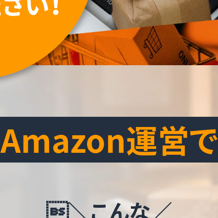
Amazon運営で
＼こんな／