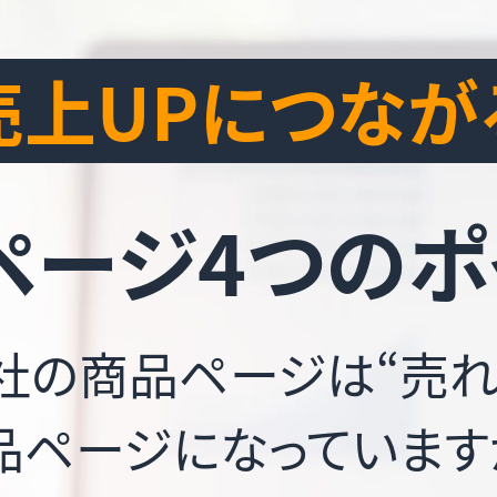
売上UPにつなが
ページ4つのポ
社の商品ページは“売れ
品ページになっています