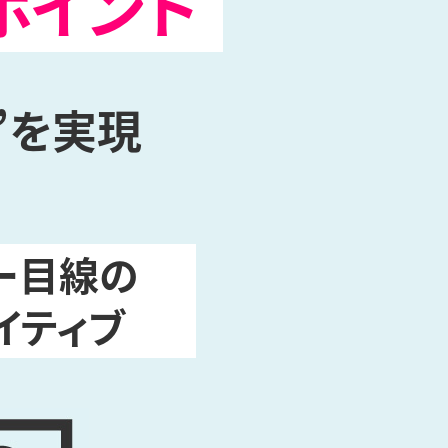
ポイント
れ”を実現
ー目線の
イティブ