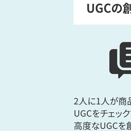
UGCの
2人に1人が商
UGCをチェッ
高度なUGCを