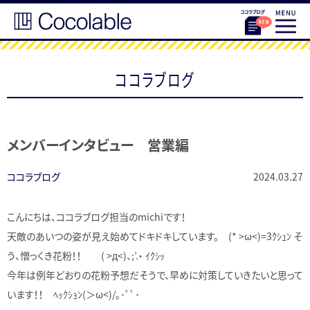
ココラブログ
メンバーインタビュー 営業編
ココラブログ
2024.03.27
こんにちは、ココラブログ担当のmichiです！
天敵のあいつの姿が見え始めてドキドキしています。 (* >ω<)=3ｸｼｭﾝ そ
う、憎っくき花粉！！ ( >д<)、;’.・ ｲｸｼｯ
今年は例年どおりの花粉予想だそうで、早めに対策していきたいと思って
います！！ ﾍｯｸｼｮﾝ(＞ω<)/｡･ﾟﾟ･