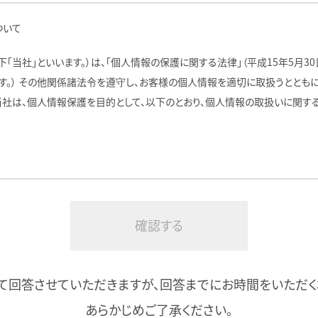
ついて
「当社」といいます。）は、「個人情報の保護に関する法律」（平成15年5月30
す。） その他関係諸法令を遵守し、お客様の個人情報を適切に取扱うととも
当社は、個人情報保護を目的として、以下のとおり、個人情報の取扱いに関す
、個人情報保護法第２条１項に規定される「個人情報」と認識しています。
レス情報・携帯識別番号の扱いについて
情報および携帯識別番号（固体識別番号）については、当該情報単独で特定の
人情報とは認識しておりません。ただし、当該情報が個人情報と一体となっ
て回答させていただきますが、回答までにお時間をいただく
別できるため個人情報とみなします。当社の運営するメディアにおいては、
あらかじめご了承ください。
、クッキー・IPアドレス情報および携帯識別番号（固体識別番号）を利用する