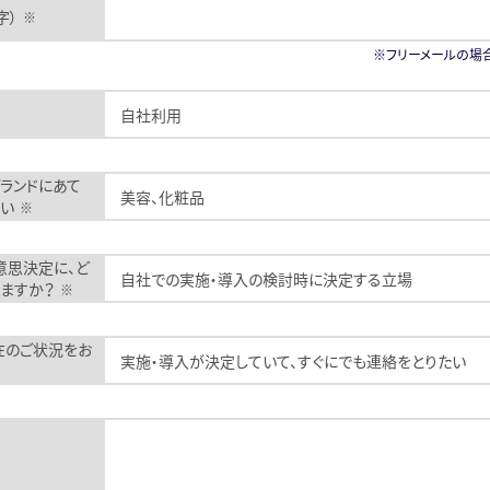
字）
※
※フリーメールの場
ランドにあて
い
※
意思決定に、ど
ますか？
※
在のご状況をお