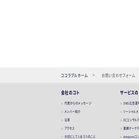
法を開示してまいります
ービスが受けられない場
3. 個人情報の利用目的
当社は、個人情報を次
情報を取り扱うことは致
・お客様との商談、打合
ココラブルホーム
お問い合わせフォーム
・契約の締結
・契約内容の実施及び
会社のコト
サービスの
・請求及び支払
代表からのメッセージ
SNS広告運
・問い合わせや要望の
メンバー紹介
ソーシャル
・統計的なデータ（個人
沿革
ECコンサル
・各種サービス・各種セ
アクセス
動画マーケ
・就職セミナーのご案内
大切にしている３つのこと
Amazon