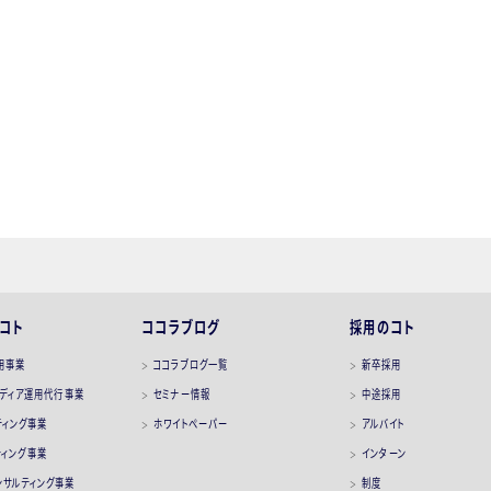
。また、クッキー情報については、ブラウザの設定で拒否することが可能です。
合は、その旨も公表します。
と制限
の目的で利用し、個人情報のご本人の同意を得ることなく利用目的の達成に
しません。また、次の目的の他個別の利用目的がある場合には、その都度明示
せのための連絡
管理
コト
ココラブログ
採用のコト
用事業
ココラブログ一覧
新卒採用
受付及び回答
メディア運用代行事業
セミナー情報
中途採用
を識別できないデータをいいます。）を作成するため
ティング事業
ホワイトペーパー
アルバイト
ミナー等のご案内のため
ティング事業
インターン
、採用可否の判断のため
コンサルティング事業
制度