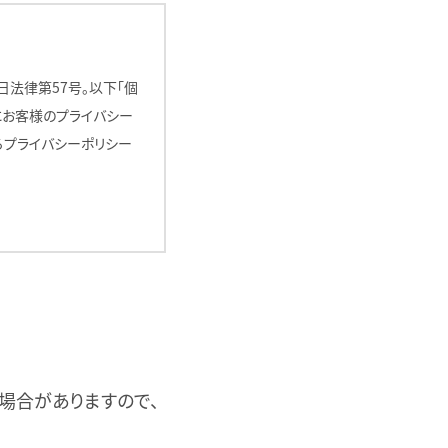
日法律第57号。以下「個
にお客様のプライバシー
るプライバシーポリシー
個人を識別することがで
て使用される場合には、当
場合がありますので、
たとえ特定の個人を識別
場合には、その目的と方