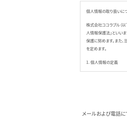
個人情報の取り扱いに
株式会社ココラブル（以下
人情報保護法」といいま
保護に努めます。また、
を定めます。
1. 個人情報の定義
当社は個人情報の定義を
2. クッキー・IPアド
クッキー・IPアドレス
きないため、当社では個
メールおよび電話に
該情報も特定の個人を識
することができなくとも