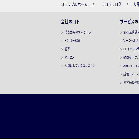
ココラブルホーム
ココラブログ
人
会社のコト
サービスの
代表からのメッセージ
SNS広告運
メンバー紹介
ソーシャル
沿革
ECコンサル
アクセス
動画マーケ
大切にしている３つのこと
Amazon
越境コマー
お客様との