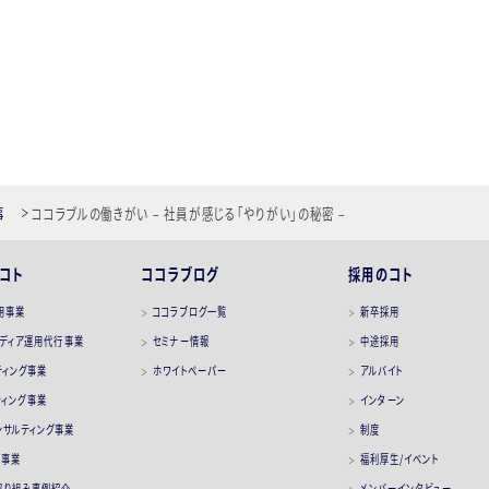
事
ココラブルの働きがい – 社員が感じる「やりがい」の秘密 –
コト
ココラブログ
採用のコト
用事業
ココラブログ一覧
新卒採用
メディア運用代行事業
セミナー情報
中途採用
ティング事業
ホワイトペーパー
アルバイト
ティング事業
インターン
コンサルティング事業
制度
ス事業
福利厚生/イベント
取り組み事例紹介
メンバーインタビュー