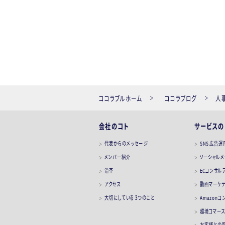
ココラブルホーム
ココラブログ
人
会社のコト
サービスの
代表からのメッセージ
SNS広告運
メンバー紹介
ソーシャル
沿革
ECコンサル
アクセス
動画マーケ
大切にしている３つのこと
Amazon
越境コマー
お客様との