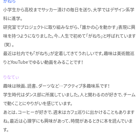
がねち
小学生から高校までサッカー漬けの毎日を送り、大学ではデザイン系学
科に進学。
研究室でプロジェクトに取り組みながら、「誰かの心を動かす」表現に興
味を持つようになりました。今、人生で初めて「がねち」と呼ばれています
（笑）。
最近は社内でも「がねち」が定着してきてうれしいです。趣味は美術館巡
りとYouTubeでゆるい動画をみることです！
りなてぃ
趣味は映画、読書、ダーツなど…アクティブ多趣味系です！
学生時代はダンス部に所属していました。人と関わるのが好きで、チーム
で動くことにやりがいを感じています。
あとは、コーヒーが好きで、週末はカフェ巡りに出かけることもあります
ね。最近は心理学にも興味があって、時間があるときに本を読んでいま
す。