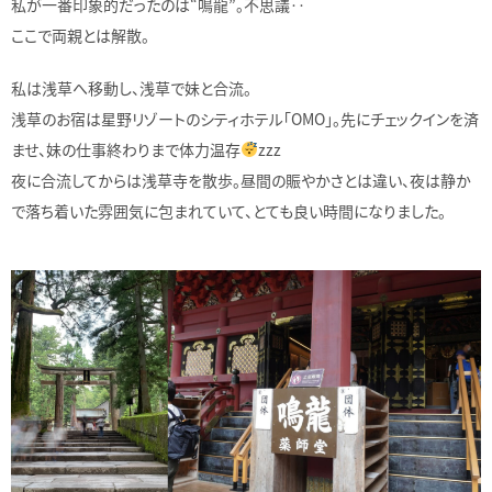
私が一番印象的だったのは“鳴龍”。不思議‥
ここで両親とは解散。
私は浅草へ移動し、浅草で妹と合流。
浅草のお宿は星野リゾートのシティホテル「OMO」。先にチェックインを済
ませ、妹の仕事終わりまで体力温存
zzz
夜に合流してからは浅草寺を散歩。昼間の賑やかさとは違い、夜は静か
で落ち着いた雰囲気に包まれていて、とても良い時間になりました。