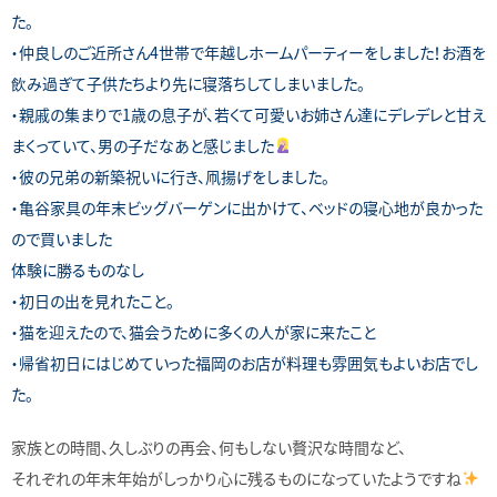
た。
・仲良しのご近所さん4世帯で年越しホームパーティーをしました！お酒を
飲み過ぎて子供たちより先に寝落ちしてしまいました。
・親戚の集まりで1歳の息子が、若くて可愛いお姉さん達にデレデレと甘え
まくっていて、男の子だなあと感じました
・彼の兄弟の新築祝いに行き、凧揚げをしました。
・亀谷家具の年末ビッグバーゲンに出かけて、ベッドの寝心地が良かった
ので買いました
体験に勝るものなし
・初日の出を見れたこと。
・猫を迎えたので、猫会うために多くの人が家に来たこと
・帰省初日にはじめていった福岡のお店が料理も雰囲気もよいお店でし
た。
家族との時間、久しぶりの再会、何もしない贅沢な時間など、
それぞれの年末年始がしっかり心に残るものになっていたようですね