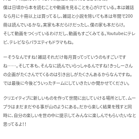
僕は日頃から本を読むことや動画を見ることを心がけている。本は雑誌
なら月に十冊以上は買ってるし、雑誌と小説を除いても本は年間で200
冊は読んでいるかな。実家も本だらけだったし、僕の家も本だらけ。
そして動画をつくっているわけだし、動画もすごくみてる。Youtubeにテレ
ビ、テレビならバラエティもドラマもね。
ーそうなんですね！雑誌それだけ毎月買ってっていうのもすごいです
ね……。そして本も、そんなに読んでいらっしゃるんですね！きっしーさん
の企画がたくさんでてくるのは引き出しがたくさんあるからなんですね。
では最後に今後どういったチームにしていきたいか聞かせてください。
クリエイティブに新しいものを作って世間に出していける場所として、ムー
プラはまだまだやる事が山のようにある。だから楽しく結果を残すと同
時に、自分の楽しいを世の中に提示してみんなに楽しんでもらいたいなと
思ってるよ！！