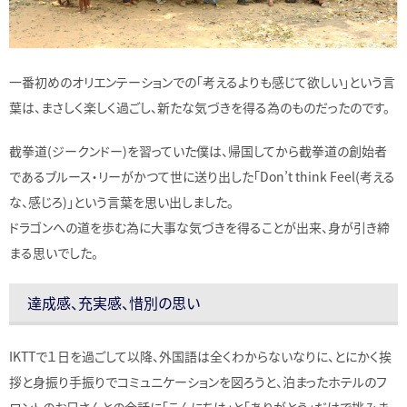
一番初めのオリエンテーションでの「考えるよりも感じて欲しい」という言
葉は、まさしく楽しく過ごし、新たな気づきを得る為のものだったのです。
截拳道(ジークンドー)を習っていた僕は、帰国してから截拳道の創始者
であるブルース・リーがかつて世に送り出した「Don’t think Feel(考える
な、感じろ)」という言葉を思い出しました。
ドラゴンへの道を歩む為に大事な気づきを得ることが出来、身が引き締
まる思いでした。
達成感、充実感、惜別の思い
IKTTで１日を過ごして以降、外国語は全くわからないなりに、とにかく挨
拶と身振り手振りでコミュニケーションを図ろうと、泊まったホテルのフ
ロントのお兄さんとの会話に「こんにちは」と「ありがとう」だけで挑みま