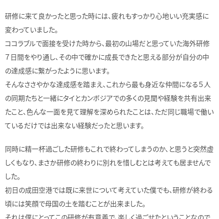
研修に来て良かったと思った時には、疲れもすっかり心地いい充実感に
変わっていました。
ココラブルで面接を受けた時から、最初の山場だと思っていた海外研修
７日間をやり通し、その中で確かに成長できたと思える部分が自分の中
の達成感に繋がったように思います。
そんなささやかな達成感を踏まえ、これから最も身近な仲間になる５人
の同期たちと一緒にタイとカンボジアでの多くの見聞や経験を共有出来
たこと、色んな一面を見て理解を深められたことは、ただ同じ職場で働い
ているだけでは出来ない経験だったと思います。
同時に精一杯過ごした研修もこれで終わってしまうのか、と思うと突然虚
しくもなり、まさか研修の終わりに別れを惜しむとは考えても居ませんで
した。
初日の成田空港では既に来世について考えていた僕でも、研修が終わる
頃には笑顔で母国の土を踏むことが出来ました。
それは僕にとってこの研修が有意義で、楽しく過ごせたということなので