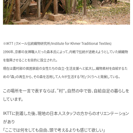
※IKTT (クメール伝統織物研究所/Institute for Khmer Traditional Textiles)
1996年、京都の友禅職人だった森本氏によって、内戦で伝統が途絶えようとしていた絹織物
を復興させることを目的に設立された。
現在は農村部の貧困家庭の女性たちの自立・生活支援へと拡大し、織物素材を自給するた
めの「森」の再生から、その森を活用して人々が生活する「村」づくりへと発展している。
この場所を一言で表すならば、”村”。自然の中で皆、自給自足の暮らしを
しています。
IKTTに到着した後、現地の日本人スタッフの方からのオリエンテーション
があり
「ここでは何をしても自由、頭で考えるよりも感じて欲しい」