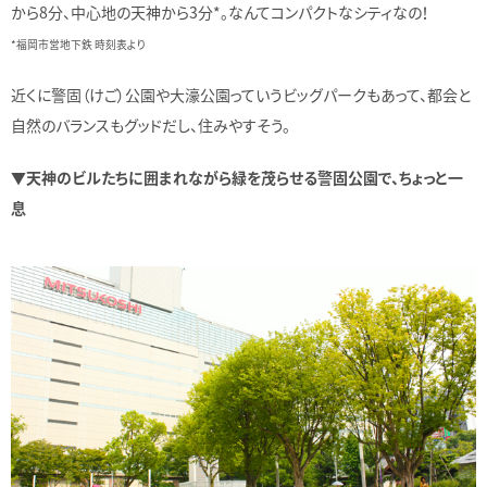
から8分、中心地の天神から3分*。なんてコンパクトなシティなの！
*福岡市営地下鉄 時刻表より
近くに警固（けご）公園や大濠公園っていうビッグパークもあって、都会と
自然のバランスもグッドだし、住みやすそう。
▼天神のビルたちに囲まれながら緑を茂らせる警固公園で、ちょっと一
息