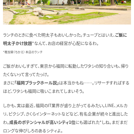
ランチのときに食べた明太子もおいしかった。チューブとはいえ、
ご飯に
明太子かけ放題
*なんて、お店の経営が心配になるわ。
*稚加榮（ちかえ） 本店のランチ
ご飯がおいしすぎて、東京から福岡に転勤したワタシの知り合いも、帰り
たくないって言ってたっけ。
まさに
「福岡ブラックホール説」
は本当かもね……。リサーチすればする
ほど、ワタシも福岡に吸いこまれてしまいそう。
しかも、実は最近、福岡のIT業界が盛り上がってるみたい。LINE、メルカ
リ、ピクシブ、さくらインターネットなどなど、有名企業が続々と進出した
わ。
成長のポテンシャルが高いシティ1位
にも選ばれた*しね。まだまだ
ロングな伸びしろのあるシティよ。