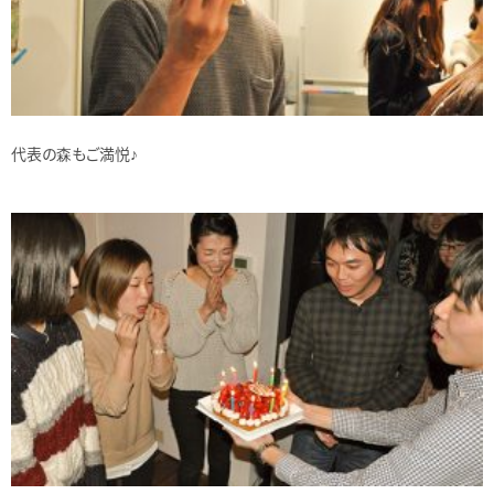
代表の森もご満悦♪