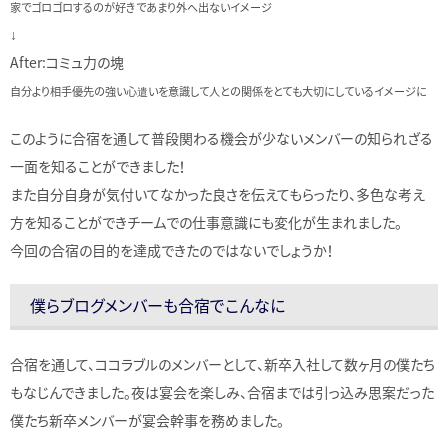
家でゴロゴロするのが好きであまり外へ出ないイメージ
↓
After:コミュ力の塊
自分より相手優先の強い心遣いを意識して人との関係をとても大切にしているイメージに
このように合宿を通して普段関わる機会が少ないメンバーの知られざる
一面を知ることができました！
また自分自身が気付いてなかった良さを伝えてもらったり、多色な考え
方を知ることができチームでの仕事意識にも変化が生まれました。
今回の合宿の目的を達成できたのではないでしょうか！
僕らブログメンバーも合宿でこんなに
合宿を通して、ココラブルのメンバーとして、新卒入社して数ヶ月の僕たち
もなじんできました。夜は宴会を楽しみ、合宿までは引っ込み思案だった
僕たち新卒メンバーが宴会幹事を務めました。