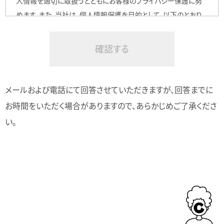
人情報を適切に取扱うとともにお客様のプライバシー保護に努
めます。また、当社は、個人情報保護を目的として、以下のとおり、
個人情報の取扱いに関するプライバシーポリシーを定めます。
1. 個人情報の定義
当社は個人情報の定義を、個人情報保護法第２条１項に規定さ
メールおよび電話にて回答させていただきますが、回答までに
れる「個人情報」と認識しています。
お時間をいただく場合がありますので、あらかじめご了承くださ
2. クッキー・IPアドレス情報・携帯識別番号の扱いについて
い。
クッキー・IPアドレス情報および携帯識別番号（固体識別番号）に
ついては、当該情報単独で特定の個人を識別することができない
ため、当社では個人情報とは認識しておりません。ただし、当該情
報が個人情報と一体となって使用される場合には、当該情報も
特定の個人を識別できるため個人情報とみなします。当社の運営
するメディアにおいては、たとえ特定の個人を識別することができ
なくとも、クッキー・IPアドレス情報および携帯識別番号（固体識