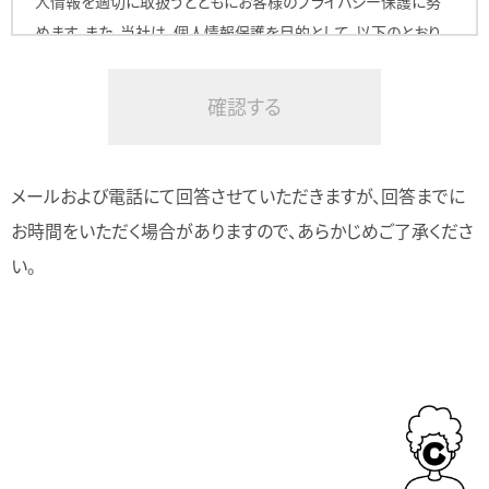
人情報を適切に取扱うとともにお客様のプライバシー保護に努
めます。また、当社は、個人情報保護を目的として、以下のとおり、
個人情報の取扱いに関するプライバシーポリシーを定めます。
1. 個人情報の定義
当社は個人情報の定義を、個人情報保護法第２条１項に規定さ
メールおよび電話にて回答させていただきますが、回答までに
れる「個人情報」と認識しています。
お時間をいただく場合がありますので、あらかじめご了承くださ
2. クッキー・IPアドレス情報・携帯識別番号の扱いについて
い。
クッキー・IPアドレス情報および携帯識別番号（固体識別番号）に
ついては、当該情報単独で特定の個人を識別することができない
ため、当社では個人情報とは認識しておりません。ただし、当該情
報が個人情報と一体となって使用される場合には、当該情報も
特定の個人を識別できるため個人情報とみなします。当社の運営
するメディアにおいては、たとえ特定の個人を識別することができ
なくとも、クッキー・IPアドレス情報および携帯識別番号（固体識