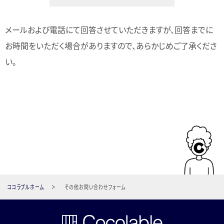
当社は個人情報の定義を、個人情報保護法第２条１項に規定さ
メールおよび電話にて回答させていただきますが、回答までに
れる「個人情報」と認識しています。
お時間をいただく場合がありますので、あらかじめご了承くださ
2. クッキー・IPアドレス情報・携帯識別番号の扱いについて
い。
クッキー・IPアドレス情報および携帯識別番号（固体識別番号）に
ついては、当該情報単独で特定の個人を識別することができない
ため、当社では個人情報とは認識しておりません。ただし、当該情
報が個人情報と一体となって使用される場合には、当該情報も
特定の個人を識別できるため個人情報とみなします。当社の運営
するメディアにおいては、たとえ特定の個人を識別することができ
なくとも、クッキー・IPアドレス情報および携帯識別番号（固体識
別番号）を利用する場合には、その目的と方法を開示してまいり
ココラブルホーム
その他お問い合わせフォーム
ます。また、クッキー情報については、ブラウザの設定で拒否する
ことが可能です。クッキーを拒否するとサービスが受けられない
場合は、その旨も公表します。