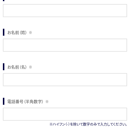
お名前（姓）
※
お名前（名）
※
電話番号（半角数字）
※
※ハイフン（-）を除いて数字のみで入力してください。