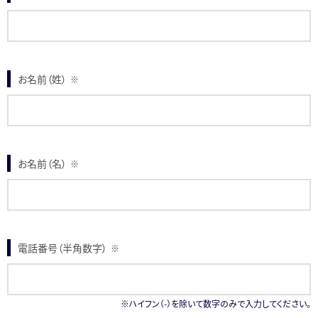
お名前（姓）
※
お名前（名）
※
電話番号（半角数字）
※
※ハイフン（-）を除いて数字のみで入力してください。