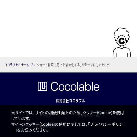
ココラブ
セミナー&
プレ
「ショート動画で売上を最大化する」をテーマにしたセミナ
ルホーム
イベント情
ス
ーにTikTok for Businessが登壇！ ～2023年11月30日
報
ミーナ天神8階 HALL1にて開催～
株式会社ココラブル
当サイトでは、サイトの利便性向上のため、クッキー(Cookie)を使用
アクセス
プライバシーのこと
しています。
サイトのクッキー(Cookie)の使用に関しては、「
プライバシーポリシ
お問い合わせ
ー
」をお読みください。