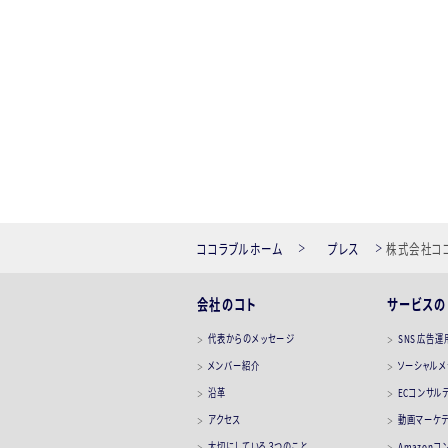
ココラブルホーム
プレス
株式会社ココ
〜成長の第
会社のコト
サービスの
代表からのメッセージ
SNS広告運
メンバー紹介
ソーシャル
沿革
ECコンサル
アクセス
動画マーケ
大切にしている３つのこと
Amazon