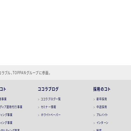
ラブル、TOPPANグループに参画。
2ステージへ～
コト
ココラブログ
採用のコト
用事業
ココラブログ一覧
新卒採用
メディア運用代行事業
セミナー情報
中途採用
ティング事業
ホワイトペーパー
アルバイト
ティング事業
インターン
コンサルティング事業
制度