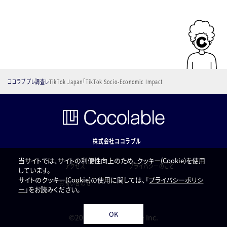
ココラブ
プレ
調査レ
TikTok Japan「TikTok Socio-Economic Impact
ルホーム
ス
ポート
Report〜日本における経済的・社会的影響〜（2026年6月
発行）」にインタビュー掲載のお知らせ
株式会社ココラブル
当サイトでは、サイトの利便性向上のため、クッキー(Cookie)を使用
アクセス
プライバシーのこと
しています。
サイトのクッキー(Cookie)の使用に関しては、「
プライバシーポリシ
お問い合わせ
ー
」をお読みください。
OK
©2014-2026 Cocolable Inc.