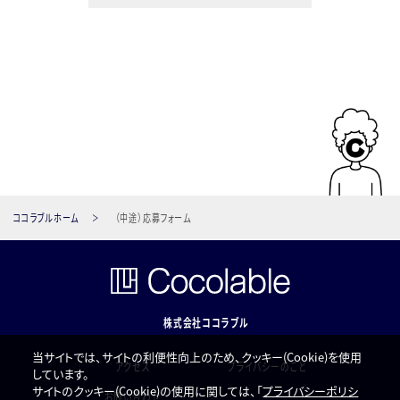
当社は個人情報の定義を、個人情報保護法第２条１項に規定さ
れる「個人情報」と認識しています。
2. クッキー・IPアドレス情報・携帯識別番号の扱いについて
クッキー・IPアドレス情報および携帯識別番号（固体識別番号）に
ついては、当該情報単独で特定の個人を識別することができない
ため、当社では個人情報とは認識しておりません。ただし、当該情
報が個人情報と一体となって使用される場合には、当該情報も
ココラブルホーム
（中途）応募フォーム
特定の個人を識別できるため個人情報とみなします。当社の運営
するメディアにおいては、たとえ特定の個人を識別することができ
なくとも、クッキー・IPアドレス情報および携帯識別番号（固体識
別番号）を利用する場合には、その目的と方法を開示してまいり
株式会社ココラブル
ます。また、クッキー情報については、ブラウザの設定で拒否する
当サイトでは、サイトの利便性向上のため、クッキー(Cookie)を使用
ことが可能です。クッキーを拒否するとサービスが受けられない
アクセス
プライバシーのこと
しています。
場合は、その旨も公表します。
サイトのクッキー(Cookie)の使用に関しては、「
プライバシーポリシ
お問い合わせ