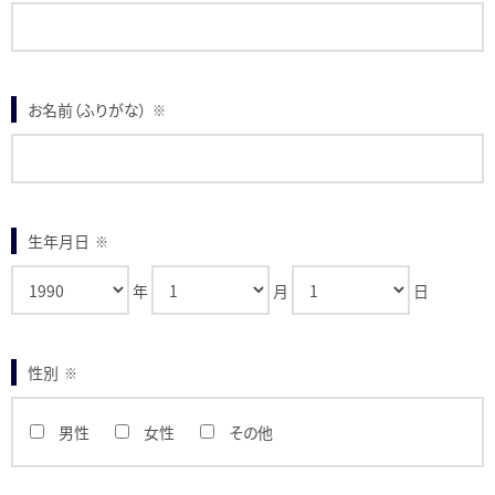
お名前（ふりがな）
※
生年月日
※
年
月
日
性別
※
男性
女性
その他