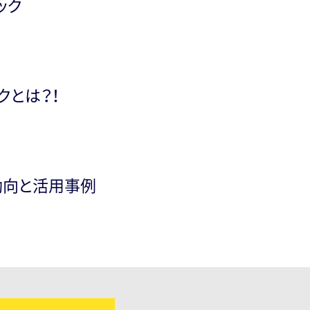
ック
クとは？！
新動向と活用事例